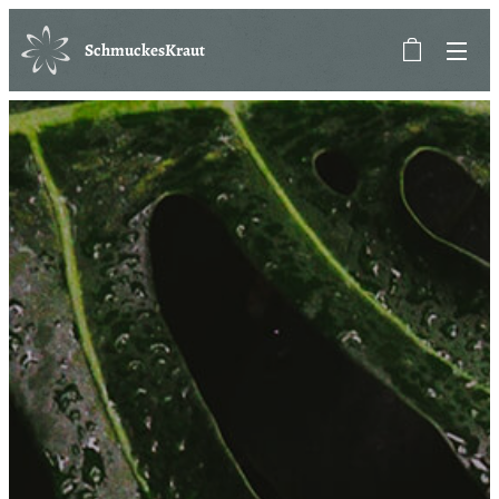
SchmuckesKraut