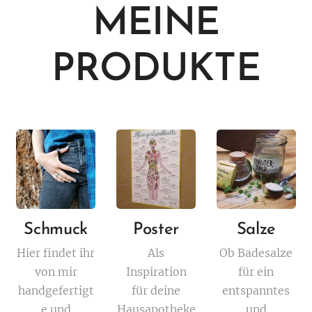
MEINE
PRODUKTE
Schmuck
Poster
Salze
Hier findet ihr
Als
Ob Badesalze
von mir
Inspiration
für ein
handgefertigt
für deine
entspanntes
e und
Hausapotheke
und