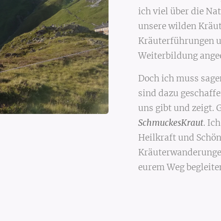
ich viel über die N
unsere wilden Kräut
Kräuterführungen un
Weiterbildung ange
Doch ich muss sage
sind dazu geschaffen
uns gibt und zeigt. 
SchmuckesKraut
. Ic
Heilkraft und Schön
Kräuterwanderungen
eurem Weg begleite