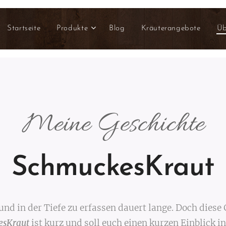
Startseite
Produkte
Blog
Kräuterangebote
Üb
Meine Geschichte
SchmuckesKraut
und in der Tiefe zu erfassen dauert lange. Doch diese
esKraut
ist kurz und soll euch einen kurzen Einblick i