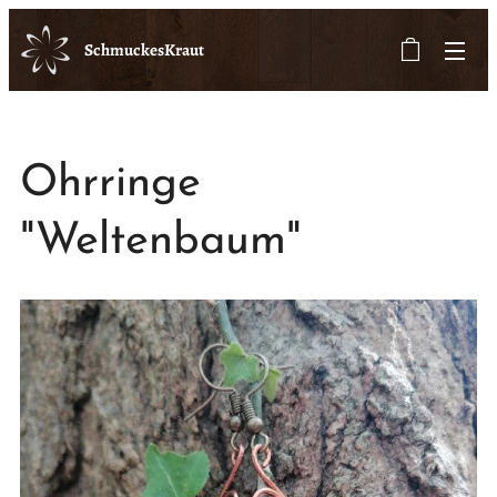
SchmuckesKraut
Ohrringe
"Weltenbaum"