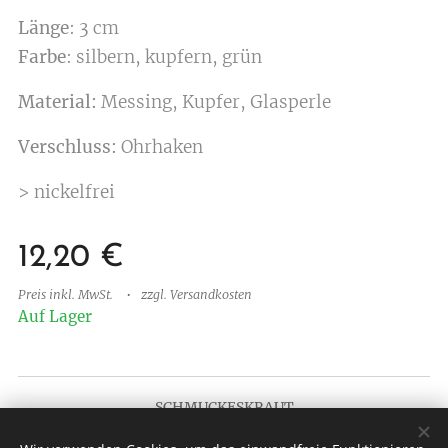
Länge
: 3 cm
Farbe
: silbern, kupfern, grün
Material:
Messing, Kupfer, Glasperle
Verschluss:
Ohrhaken
> nickelfrei
12,20
€
Preis inkl. MwSt.
zzgl. Versandkosten
Auf Lager
SCHMUCKESKRAUT
Neu 2025